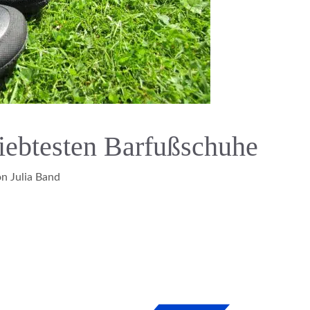
liebtesten Barfußschuhe
on
Julia Band