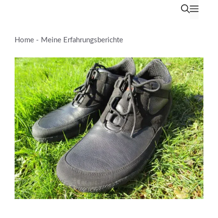
Zum
Men
Inhalt
springen
Home
-
Meine Erfahrungsberichte