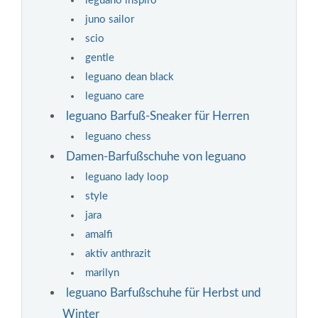
leguano inspiro
juno sailor
scio
gentle
leguano dean black
leguano care
leguano Barfuß-Sneaker für Herren
leguano chess
Damen-Barfußschuhe von leguano
leguano lady loop
style
jara
amalfi
aktiv anthrazit
marilyn
leguano Barfußschuhe für Herbst und
Winter