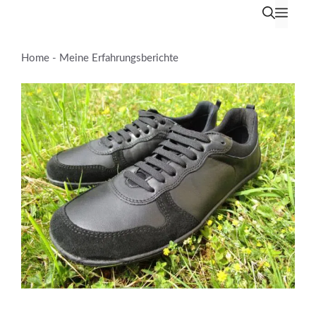
Zum
Men
Inhalt
springen
Home
-
Meine Erfahrungsberichte