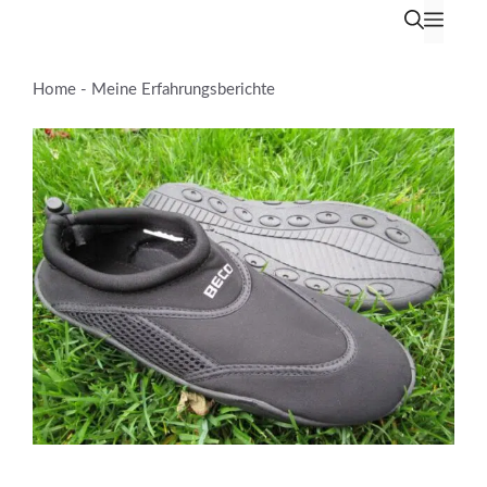
Zum
Men
Inhalt
springen
Home
-
Meine Erfahrungsberichte