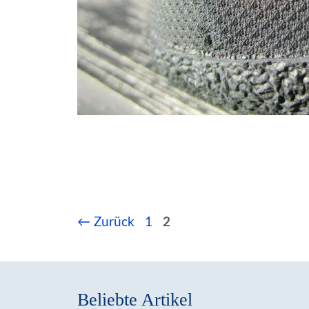
Seite
Seite
←
Zurück
1
2
Beliebte Artikel