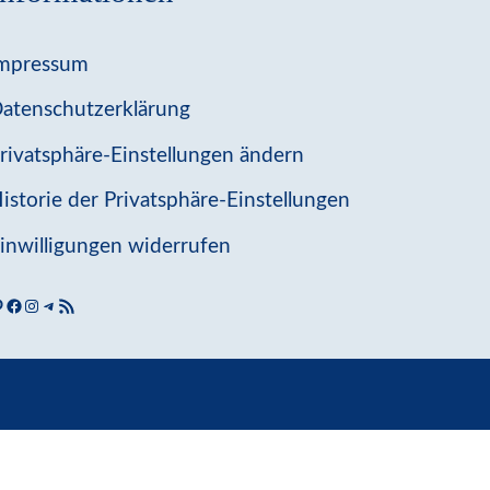
mpressum
atenschutzerklärung
rivatsphäre-Einstellungen ändern
istorie der Privatsphäre-Einstellungen
inwilligungen widerrufen
interest
Facebook-Seite
Instagram
Barfußschuhe entdecken bei Telegram
Abonniere den RSS-Feed